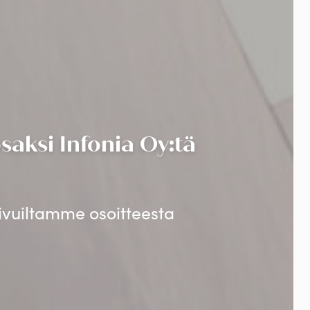
aksi Infonia Oy:tä
sivuiltamme osoitteesta