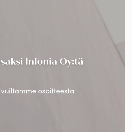
aksi Infonia Oy:tä
sivuiltamme osoitteesta