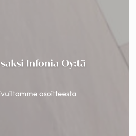
aksi Infonia Oy:tä
sivuiltamme osoitteesta