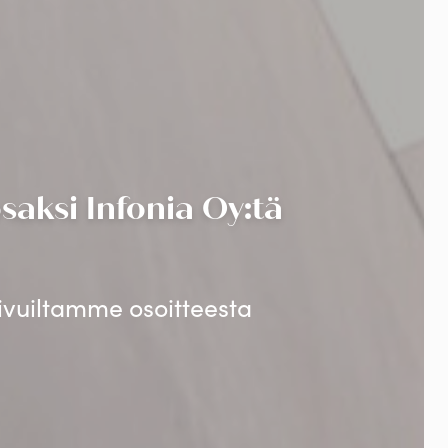
aksi Infonia Oy:tä
sivuiltamme osoitteesta