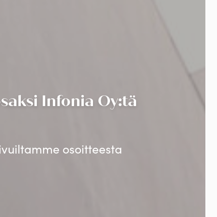
aksi Infonia Oy:tä
sivuiltamme osoitteesta