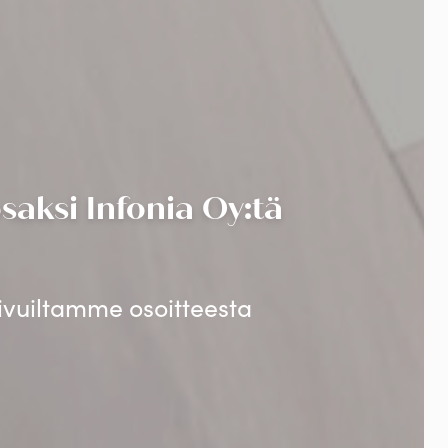
aksi Infonia Oy:tä
sivuiltamme osoitteesta