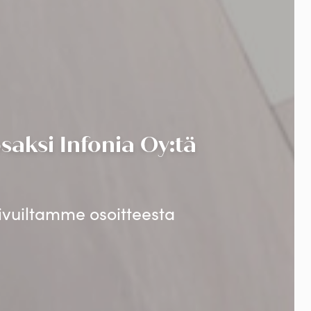
aksi Infonia Oy:tä
sivuiltamme osoitteesta