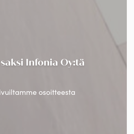
aksi Infonia Oy:tä
sivuiltamme osoitteesta